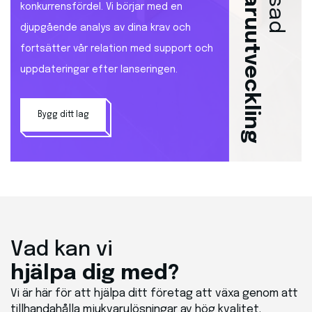
mjukvaruutveckling
konkurrensfördel
.
Vi
börjar
med
en
djupgående
analys
av
dina
krav
och
fortsätter
vår
relation med support
och
uppdateringar
efter
lanseringen
.
Bygg ditt lag
Vad
kan
vi
hjälpa
dig med?
Vi är här för att hjälpa ditt företag att växa genom att
tillhandahålla mjukvarulösningar av hög kvalitet.