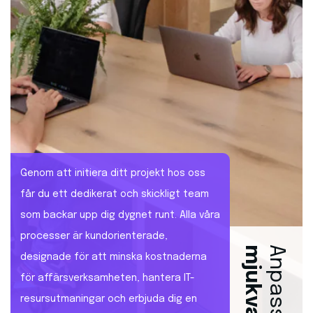
Genom
att
initiera
ditt
projekt
hos
oss
får
du
ett
dedikerat
och
skickligt
team
som
backar
upp
dig
dygnet
runt.
Alla
våra
processer
är
kundorienterade
,
Anpassad
designade
för
att
minska
kostnaderna
för
affärsverksamheten
,
hantera
IT-
resursutmaningar
och
erbjuda
dig
en